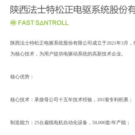
陕西法士特松正电驱系统股份有限公司成立于2021年3月
为核心技术，为用户提供电驱动系统的高新技术企业。
核心优势：
核心技术：承接母公司十五年技术经验，201项专利积累；
制造能力：25台扁线电机自动化设备，50,000套/年产能；