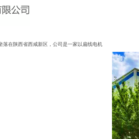
，坐落在陕西省西咸新区，公司是一家以扁线电机